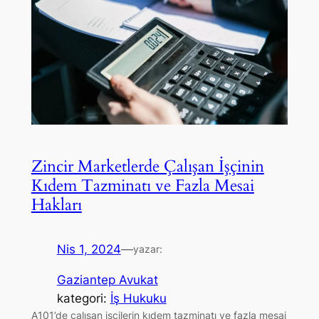
Zincir Marketlerde Çalışan İşçinin
Kıdem Tazminatı ve Fazla Mesai
Hakları
Nis 1, 2024
—
yazar:
Gaziantep Avukat
kategori:
İş Hukuku
A101’de çalışan işçilerin kıdem tazminatı ve fazla mesai