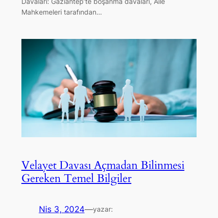
Davaları: Gaziantep’te boşanma davaları, Aile
Mahkemeleri tarafından…
Velayet Davası Açmadan Bilinmesi
Gereken Temel Bilgiler
Nis 3, 2024
—
yazar: