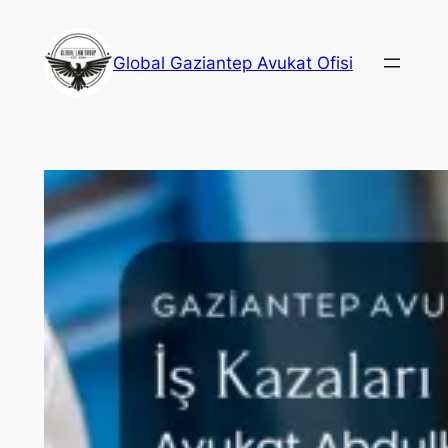
İçeriğe
geç
Global Gaziantep Avukat Ofisi