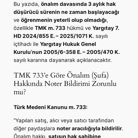
Bu yazıda,
önalım davasında 3 aylık hak
düşürücü sürenin ne zaman başlayacağı
ve
öğrenmenin yeterli olup olmadığı
,
özellikle
TMK m. 733
hükmü ve
Yargıtay 7.
HD 2024/855 E. – 2025/1071 K.
sayılı
içtihadı ile
Yargıtay Hukuk Genel
Kurulu’nun 2005/6-358 E. – 2005/470 K.
sayılı kararına dayanarak açıklanacaktır.
TMK 733’e Göre Önalım (Şufa)
Hakkında Noter Bildirimi Zorunlu
mu?
Türk Medeni Kanunu m. 733:
“Yapılan satış, alıcı veya satıcı tarafından
diğer paydaşlara
noter aracılığıyla bildirilir
.
Önalım hakkı,
satışın hak sahibine