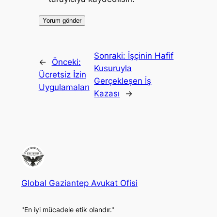
Sonraki:
İşçinin Hafif
←
Önceki:
Kusuruyla
Ücretsiz İzin
Gerçekleşen İş
Uygulamaları
Kazası
→
Global Gaziantep Avukat Ofisi
"En iyi mücadele etik olandır."