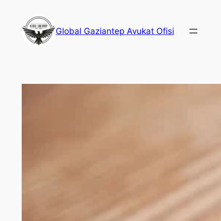
İçeriğe
geç
Global Gaziantep Avukat Ofisi