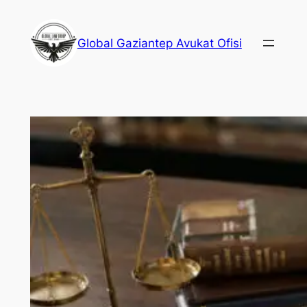
İçeriğe
geç
Global Gaziantep Avukat Ofisi