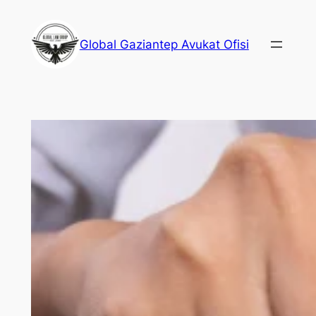
İçeriğe
geç
Global Gaziantep Avukat Ofisi