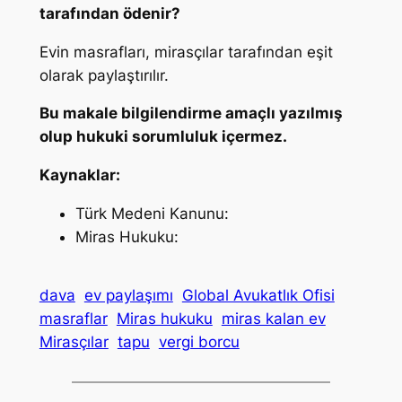
tarafından ödenir?
Evin masrafları, mirasçılar tarafından eşit
olarak paylaştırılır.
Bu makale bilgilendirme amaçlı yazılmış
olup hukuki sorumluluk içermez.
Kaynaklar:
Türk Medeni Kanunu:
Miras Hukuku:
dava
ev paylaşımı
Global Avukatlık Ofisi
masraflar
Miras hukuku
miras kalan ev
Mirasçılar
tapu
vergi borcu