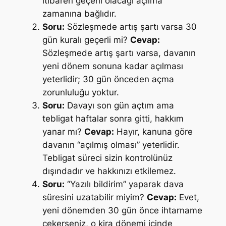
itibaren geçerli olacağı açılma
zamanına bağlıdır.
Soru:
Sözleşmede artış şartı varsa 30
gün kuralı geçerli mi?
Cevap:
Sözleşmede artış şartı varsa, davanın
yeni dönem sonuna kadar açılması
yeterlidir; 30 gün önceden açma
zorunluluğu yoktur.
Soru:
Davayı son gün açtım ama
tebligat haftalar sonra gitti, hakkım
yanar mı?
Cevap:
Hayır, kanuna göre
davanın “açılmış olması” yeterlidir.
Tebligat süreci sizin kontrolünüz
dışındadır ve hakkınızı etkilemez.
Soru:
“Yazılı bildirim” yaparak dava
süresini uzatabilir miyim?
Cevap:
Evet,
yeni dönemden 30 gün önce ihtarname
çekerseniz, o kira dönemi içinde