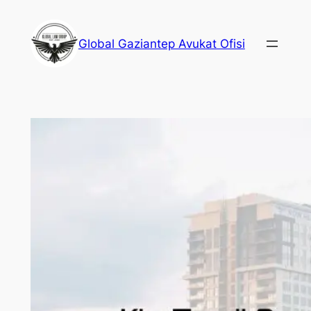
İçeriğe
geç
Global Gaziantep Avukat Ofisi