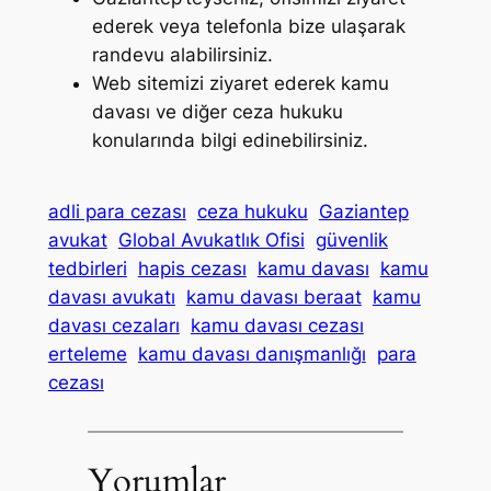
ederek veya telefonla bize ulaşarak
randevu alabilirsiniz.
Web sitemizi ziyaret ederek kamu
davası ve diğer ceza hukuku
konularında bilgi edinebilirsiniz.
adli para cezası
ceza hukuku
Gaziantep
avukat
Global Avukatlık Ofisi
güvenlik
tedbirleri
hapis cezası
kamu davası
kamu
davası avukatı
kamu davası beraat
kamu
davası cezaları
kamu davası cezası
erteleme
kamu davası danışmanlığı
para
cezası
Yorumlar