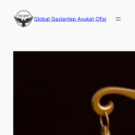
İçeriğe
geç
Global Gaziantep Avukat Ofisi