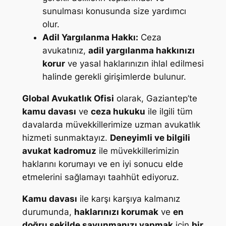
sunulması konusunda size yardımcı
olur.
Adil Yargılanma Hakkı:
Ceza
avukatınız,
adil yargılanma hakkınızı
korur
ve yasal haklarınızın ihlal edilmesi
halinde gerekli girişimlerde bulunur.
Global Avukatlık Ofisi
olarak, Gaziantep’te
kamu davası
ve
ceza hukuku
ile ilgili tüm
davalarda müvekkillerimize uzman avukatlık
hizmeti sunmaktayız.
Deneyimli ve bilgili
avukat kadromuz
ile müvekkillerimizin
haklarını korumayı ve en iyi sonucu elde
etmelerini sağlamayı taahhüt ediyoruz.
Kamu davası
ile karşı karşıya kalmanız
durumunda,
haklarınızı korumak
ve
en
doğru şekilde savunmanızı yapmak
için
bir