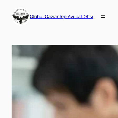
İçeriğe
geç
Global Gaziantep Avukat Ofisi