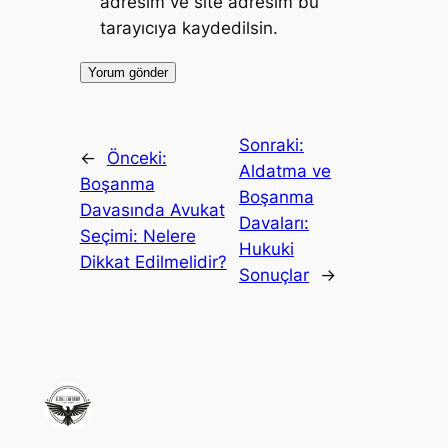
adresim ve site adresim bu
tarayıcıya kaydedilsin.
Sonraki:
←
Önceki:
Aldatma ve
Boşanma
Boşanma
Davasında Avukat
Davaları:
Seçimi: Nelere
Hukuki
Dikkat Edilmelidir?
Sonuçlar
→