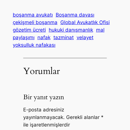
boşanma avukatı
Boşanma davası
çekişmeli boşanma
Global Avukatlık Ofisi
gözetim ücreti
hukuki danışmanlık
mal
paylaşımı
nafak
tazminat
velayet
yoksulluk nafakası
Yorumlar
Bir yanıt yazın
E-posta adresiniz
yayınlanmayacak.
Gerekli alanlar
*
ile işaretlenmişlerdir