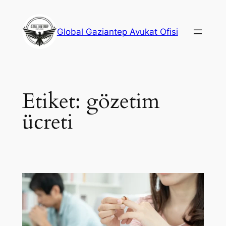
İçeriğe
geç
Global Gaziantep Avukat Ofisi
Etiket:
gözetim
ücreti