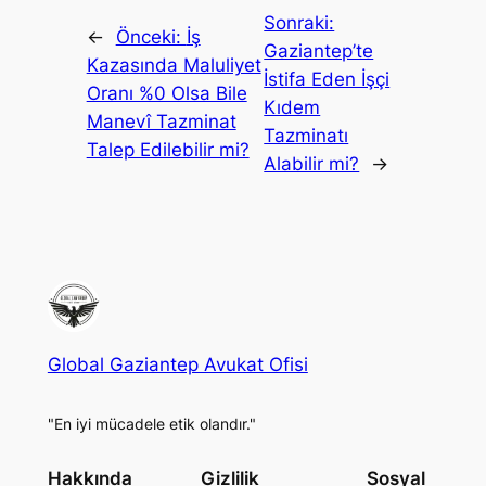
Sonraki:
←
Önceki:
İş
Gaziantep’te
Kazasında Maluliyet
İstifa Eden İşçi
Oranı %0 Olsa Bile
Kıdem
Manevî Tazminat
Tazminatı
Talep Edilebilir mi?
Alabilir mi?
→
Global Gaziantep Avukat Ofisi
"En iyi mücadele etik olandır."
Hakkında
Gizlilik
Sosyal