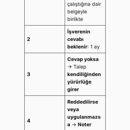
çalıştığına dair
belgeyle
birlikte
İşverenin
2
cevabı
beklenir
: 1 ay
Cevap yoksa
→ Talep
3
kendiliğinden
yürürlüğe
girer
Reddedilirse
veya
uygulanmazs
4
a
→
Noter