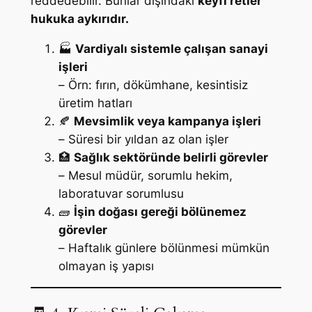
reddedebilir. Bunlar dışındaki
keyfi retler
hukuka aykırıdır.
🏭
Vardiyalı sistemle çalışan sanayi
işleri
–
Örn: fırın, dökümhane, kesintisiz
üretim hatları
🍂
Mevsimlik veya kampanya işleri
–
Süresi bir yıldan az olan işler
🏥
Sağlık sektöründe belirli görevler
–
Mesul müdür, sorumlu hekim,
laboratuvar sorumlusu
🧱
İşin doğası gereği bölünemez
görevler
–
Haftalık günlere bölünmesi mümkün
olmayan iş yapısı