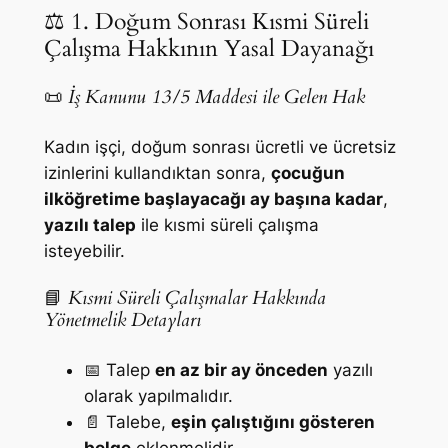
⚖️ 1. Doğum Sonrası Kısmi Süreli
Çalışma Hakkının Yasal Dayanağı
📜
İş Kanunu 13/5 Maddesi ile Gelen Hak
Kadın işçi, doğum sonrası ücretli ve ücretsiz
izinlerini kullandıktan sonra,
çocuğun
ilköğretime başlayacağı ay başına kadar
,
yazılı talep
ile kısmi süreli çalışma
isteyebilir.
📘
Kısmi Süreli Çalışmalar Hakkında
Yönetmelik Detayları
📅 Talep
en az bir ay önceden
yazılı
olarak yapılmalıdır.
📄 Talebe,
eşin çalıştığını gösteren
belge
eklenmelidir.