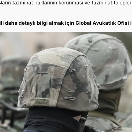
ların tazminat haklarının korunması ve tazminat talepleri
i daha detaylı bilgi almak için Global Avukatlık Ofisi i