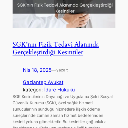
SGK’nın Fizik Tedavi Alanında
Gerçekleştirdiği Kesintiler
Nis 18, 2025
—
yazar:
Gaziantep Avukat
kategori:
İdare Hukuku
SGK Kesintilerinin Dayanağı ve Uygulama Şekli Sosyal
Güvenlik Kurumu (SGK), özel sağlık hizmeti
sunucularının sunduğu hizmetlere ilişkin ödeme
süreçlerinde zaman zaman hizmet bedellerinden
kesinti yoluna gitmektedir. Bu kesintiler çoğunlukla
örnekleme usulüyle yapılmakta ve ilgili tutarlara