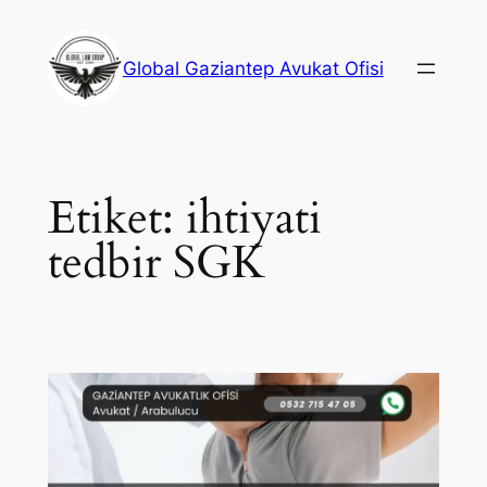
İçeriğe
geç
Global Gaziantep Avukat Ofisi
Etiket:
ihtiyati
tedbir SGK