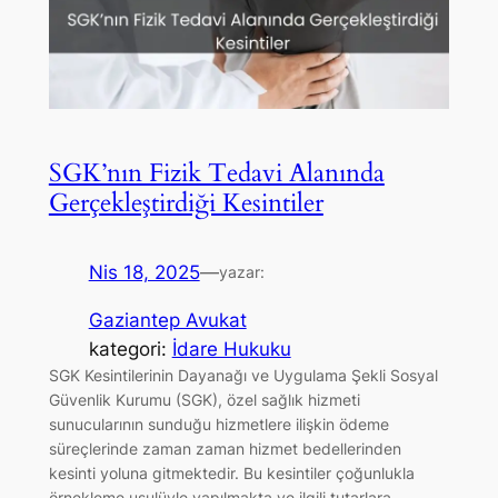
SGK’nın Fizik Tedavi Alanında
Gerçekleştirdiği Kesintiler
Nis 18, 2025
—
yazar:
Gaziantep Avukat
kategori:
İdare Hukuku
SGK Kesintilerinin Dayanağı ve Uygulama Şekli Sosyal
Güvenlik Kurumu (SGK), özel sağlık hizmeti
sunucularının sunduğu hizmetlere ilişkin ödeme
süreçlerinde zaman zaman hizmet bedellerinden
kesinti yoluna gitmektedir. Bu kesintiler çoğunlukla
örnekleme usulüyle yapılmakta ve ilgili tutarlara