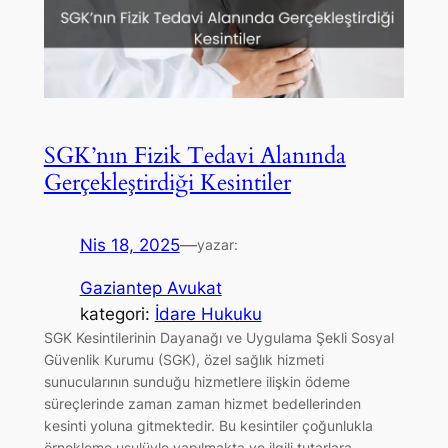
SGK’nın Fizik Tedavi Alanında
Gerçekleştirdiği Kesintiler
Nis 18, 2025
—
yazar:
Gaziantep Avukat
kategori:
İdare Hukuku
SGK Kesintilerinin Dayanağı ve Uygulama Şekli Sosyal
Güvenlik Kurumu (SGK), özel sağlık hizmeti
sunucularının sunduğu hizmetlere ilişkin ödeme
süreçlerinde zaman zaman hizmet bedellerinden
kesinti yoluna gitmektedir. Bu kesintiler çoğunlukla
örnekleme usulüyle yapılmakta ve ilgili tutarlara