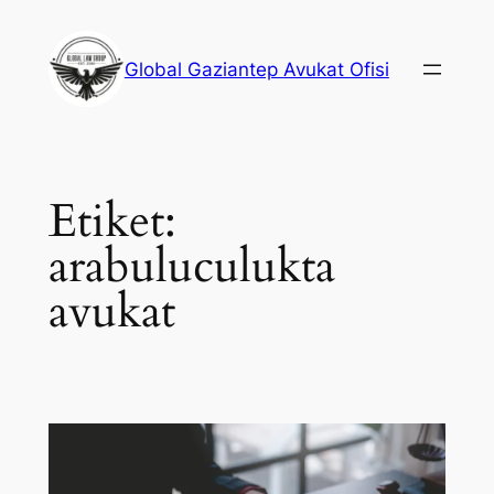
İçeriğe
geç
Global Gaziantep Avukat Ofisi
Etiket:
arabuluculukta
avukat