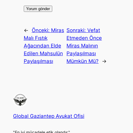
←
Önceki:
Miras
Sonraki:
Vefat
Malı Fıstık
Etmeden Önce
Ağacından Elde
Miras Malının
Edilen Mahsulün
Paylaşılması
Paylaşılması
Mümkün Mü?
→
Global Gaziantep Avukat Ofisi
"En iyi mücadele etik olandır."