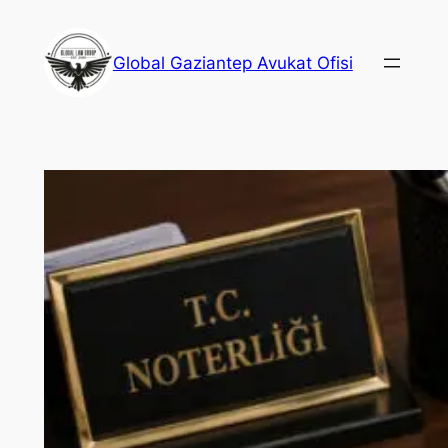
İçeriğe
geç
Global Gaziantep Avukat Ofisi