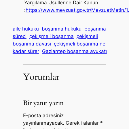
Yargılama Usullerine Dair Kanun
:
https://www.mevzuat.gov.tr/MevzuatMetin/1
aile hukuku
boşanma hukuku
boşanma
süreci
çekişmeli boşanma
çekişmeli
boşanma davası
çekişmeli boşanma ne
kadar sürer
Gaziantep boşanma avukatı
Yorumlar
Bir yanıt yazın
E-posta adresiniz
yayınlanmayacak.
Gerekli alanlar
*