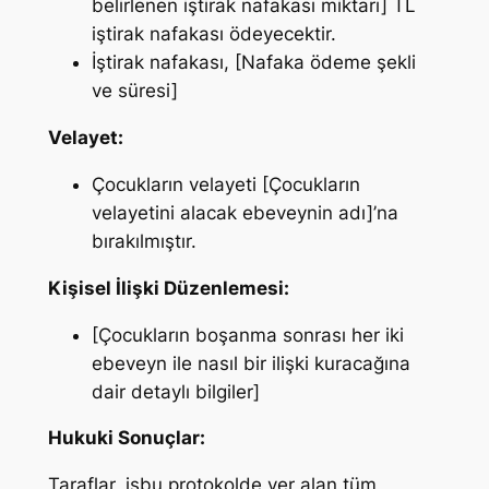
belirlenen iştirak nafakası miktarı] TL
iştirak nafakası ödeyecektir.
İştirak nafakası, [Nafaka ödeme şekli
ve süresi]
Velayet:
Çocukların velayeti [Çocukların
velayetini alacak ebeveynin adı]’na
bırakılmıştır.
Kişisel İlişki Düzenlemesi:
[Çocukların boşanma sonrası her iki
ebeveyn ile nasıl bir ilişki kuracağına
dair detaylı bilgiler]
Hukuki Sonuçlar:
Taraflar, işbu protokolde yer alan tüm