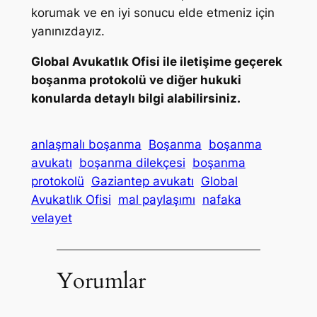
korumak ve en iyi sonucu elde etmeniz için
yanınızdayız.
Global Avukatlık Ofisi ile iletişime geçerek
boşanma protokolü ve diğer hukuki
konularda detaylı bilgi alabilirsiniz.
anlaşmalı boşanma
Boşanma
boşanma
avukatı
boşanma dilekçesi
boşanma
protokolü
Gaziantep avukatı
Global
Avukatlık Ofisi
mal paylaşımı
nafaka
velayet
Yorumlar