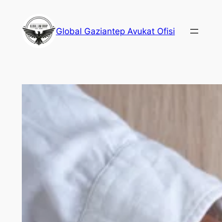
İçeriğe
geç
Global Gaziantep Avukat Ofisi