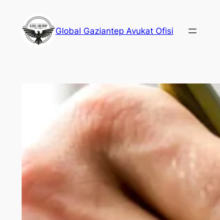
İçeriğe
geç
Global Gaziantep Avukat Ofisi