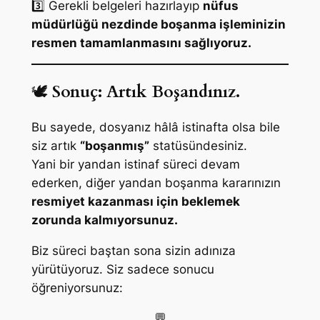
3️⃣ Gerekli belgeleri hazırlayıp
nüfus
müdürlüğü nezdinde boşanma işleminizin
resmen tamamlanmasını sağlıyoruz.
🕊️
Sonuç: Artık Boşandınız.
Bu sayede, dosyanız hâlâ istinafta olsa bile
siz artık
“boşanmış”
statüsündesiniz.
Yani bir yandan istinaf süreci devam
ederken, diğer yandan boşanma kararınızın
resmiyet kazanması için beklemek
zorunda kalmıyorsunuz.
Biz süreci baştan sona sizin adınıza
yürütüyoruz. Siz sadece sonucu
öğreniyorsunuz:
💬