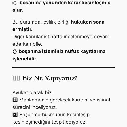
👉
boşanma yönünden karar kesinleşmiş
olur.
Bu durumda, evlilik birliği
hukuken sona
ermiştir.
Diğer konular istinafta incelenmeye devam
ederken bile,
💍
boşanma işleminiz nüfus kayıtlarına
işlenebilir.
👩‍⚖️
Biz Ne Yapıyoruz?
Avukat olarak biz:
1️⃣ Mahkemenin gerekçeli kararını ve istinaf
sürecini inceliyoruz.
2️⃣ Boşanma hükmünün kesinleşip
kesinleşmediğini tespit ediyoruz.