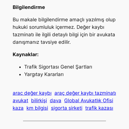
Bilgilendirme
Bu makale bilgilendirme amaçlı yazılmış olup
hukuki sorumluluk içermez. Değer kaybı
tazminatı ile ilgili detaylı bilgi için bir avukata
danışmanız tavsiye edilir.
Kaynaklar:
Trafik Sigortası Genel Şartları
Yargıtay Kararları
arac değer kaybı
araç değer kaybı tazminatı
avukat
bilirkişi
dava
Global Avukatlık Ofisi
kaza
km bilgisi
sigorta şirketi
trafik kazası