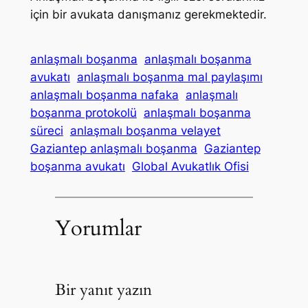
için bir avukata danışmanız gerekmektedir.
anlaşmalı boşanma
anlaşmalı boşanma
avukatı
anlaşmalı boşanma mal paylaşımı
anlaşmalı boşanma nafaka
anlaşmalı
boşanma protokolü
anlaşmalı boşanma
süreci
anlaşmalı boşanma velayet
Gaziantep anlaşmalı boşanma
Gaziantep
boşanma avukatı
Global Avukatlık Ofisi
Yorumlar
Bir yanıt yazın