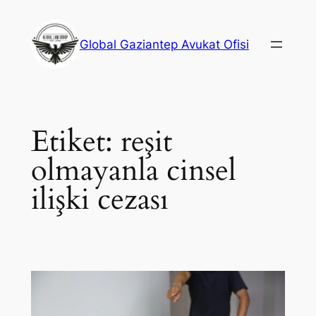
İçeriğe
geç
Global Gaziantep Avukat Ofisi
Etiket:
reşit
olmayanla cinsel
ilişki cezası