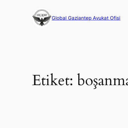
İçeriğe
geç
Global Gaziantep Avukat Ofisi
Etiket:
boşanma