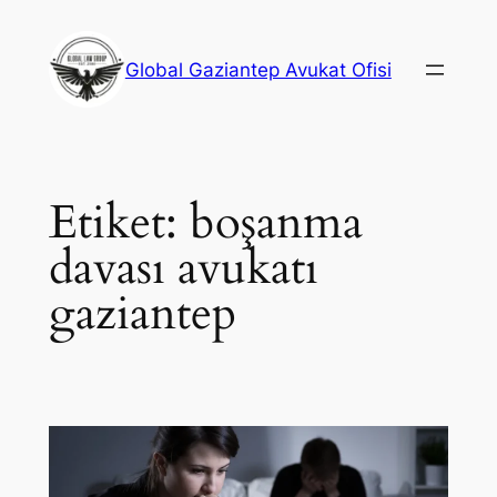
İçeriğe
geç
Global Gaziantep Avukat Ofisi
Etiket:
boşanma
davası avukatı
gaziantep