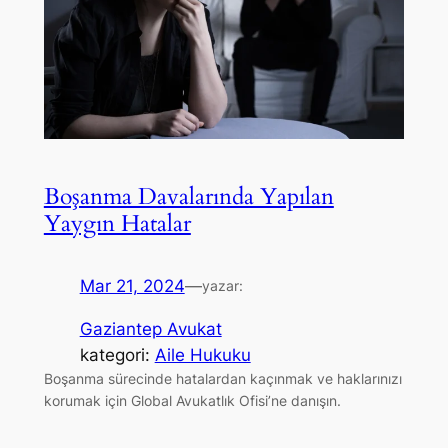
Boşanma Davalarında Yapılan
Yaygın Hatalar
Mar 21, 2024
—
yazar:
Gaziantep Avukat
kategori:
Aile Hukuku
Boşanma sürecinde hatalardan kaçınmak ve haklarınızı
korumak için Global Avukatlık Ofisi’ne danışın.