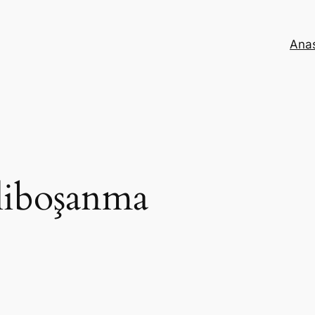
Ana
liboşanma