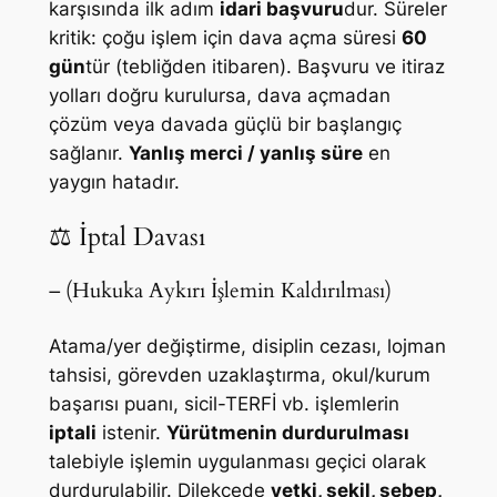
karşısında ilk adım
idari başvuru
dur. Süreler
kritik: çoğu işlem için dava açma süresi
60
gün
tür (tebliğden itibaren). Başvuru ve itiraz
yolları doğru kurulursa, dava açmadan
çözüm veya davada güçlü bir başlangıç
sağlanır.
Yanlış merci / yanlış süre
en
yaygın hatadır.
⚖️ İptal Davası
– (Hukuka Aykırı İşlemin Kaldırılması)
Atama/yer değiştirme, disiplin cezası, lojman
tahsisi, görevden uzaklaştırma, okul/kurum
başarısı puanı, sicil-TERFİ vb. işlemlerin
iptali
istenir.
Yürütmenin durdurulması
talebiyle işlemin uygulanması geçici olarak
durdurulabilir. Dilekçede
yetki, şekil, sebep,