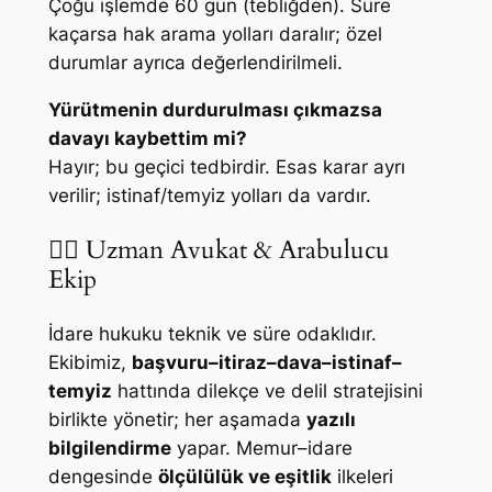
Çoğu işlemde 60 gün (tebliğden). Süre
kaçarsa hak arama yolları daralır; özel
durumlar ayrıca değerlendirilmeli.
Yürütmenin durdurulması çıkmazsa
davayı kaybettim mi?
Hayır; bu geçici tedbirdir. Esas karar ayrı
verilir; istinaf/temyiz yolları da vardır.
👩‍⚖️ Uzman Avukat & Arabulucu
Ekip
İdare hukuku teknik ve süre odaklıdır.
Ekibimiz,
başvuru–itiraz–dava–istinaf–
temyiz
hattında dilekçe ve delil stratejisini
birlikte yönetir; her aşamada
yazılı
bilgilendirme
yapar. Memur–idare
dengesinde
ölçülülük ve eşitlik
ilkeleri