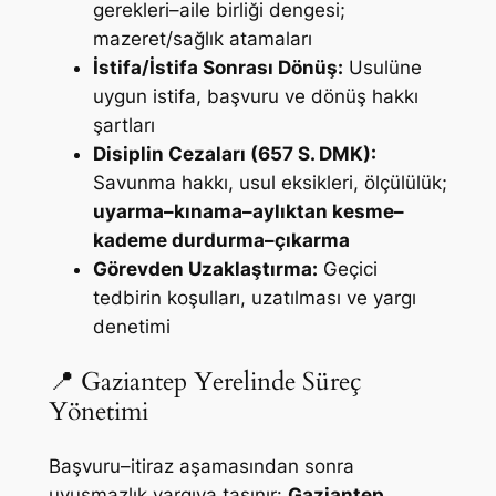
gerekleri–aile birliği dengesi;
mazeret/sağlık atamaları
İstifa/İstifa Sonrası Dönüş:
Usulüne
uygun istifa, başvuru ve dönüş hakkı
şartları
Disiplin Cezaları (657 S. DMK):
Savunma hakkı, usul eksikleri, ölçülülük;
uyarma–kınama–aylıktan kesme–
kademe durdurma–çıkarma
Görevden Uzaklaştırma:
Geçici
tedbirin koşulları, uzatılması ve yargı
denetimi
📍 Gaziantep Yerelinde Süreç
Yönetimi
Başvuru–itiraz aşamasından sonra
uyuşmazlık yargıya taşınır:
Gaziantep