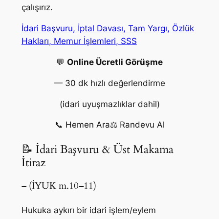
çalışırız.
İdari Başvuru
, İptal Davası
, Tam Yargı
, Özlük
Hakları
, Memur İşlemleri
, SSS
💬
Online Ücretli Görüşme
— 30 dk hızlı değerlendirme
(idari uyuşmazlıklar dahil)
📞 Hemen Ara
⚖️ Randevu Al
📝 İdari Başvuru & Üst Makama
İtiraz
– (İYUK m.10–11)
Hukuka aykırı bir idari işlem/eylem