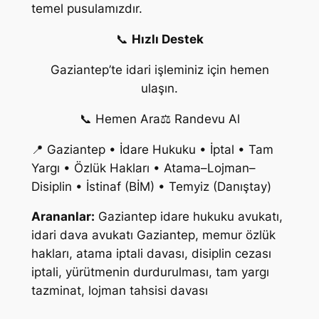
temel pusulamızdır.
📞
Hızlı Destek
Gaziantep’te idari işleminiz için hemen
ulaşın.
📞 Hemen Ara
⚖️ Randevu Al
📍 Gaziantep • İdare Hukuku • İptal • Tam
Yargı • Özlük Hakları • Atama–Lojman–
Disiplin • İstinaf (BİM) • Temyiz (Danıştay)
Arananlar:
Gaziantep idare hukuku avukatı,
idari dava avukatı Gaziantep, memur özlük
hakları, atama iptali davası, disiplin cezası
iptali, yürütmenin durdurulması, tam yargı
tazminat, lojman tahsisi davası