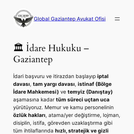
İçeriğe
geç
Global Gaziantep Avukat Ofisi
🏛️ İdare Hukuku –
Gaziantep
İdari başvuru ve itirazdan başlayıp
iptal
davası
,
tam yargı davası
,
istinaf (Bölge
İdare Mahkemesi)
ve
temyiz (Danıştay)
aşamasına kadar
tüm süreci uçtan uca
yürütüyoruz. Memur ve kamu personelinin
özlük hakları
, atama/yer değiştirme, lojman,
disiplin, istifa, görevden uzaklaştırma gibi
tüm ihtilaflarında
hızlı, stratejik ve gizli