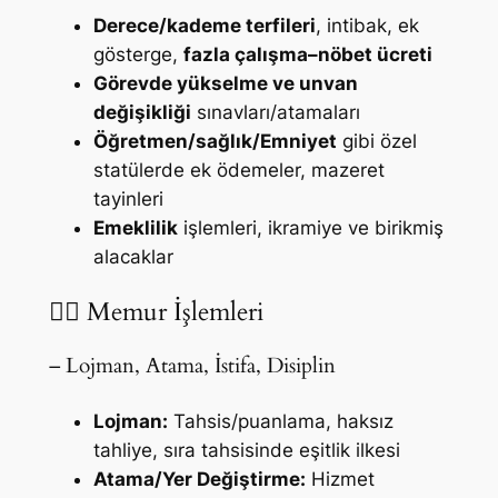
Derece/kademe terfileri
, intibak, ek
gösterge,
fazla çalışma–nöbet ücreti
Görevde yükselme ve unvan
değişikliği
sınavları/atamaları
Öğretmen/sağlık/Emniyet
gibi özel
statülerde ek ödemeler, mazeret
tayinleri
Emeklilik
işlemleri, ikramiye ve birikmiş
alacaklar
👮‍♂️ Memur İşlemleri
– Lojman, Atama, İstifa, Disiplin
Lojman:
Tahsis/puanlama, haksız
tahliye, sıra tahsisinde eşitlik ilkesi
Atama/Yer Değiştirme:
Hizmet